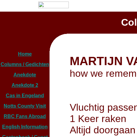
Co
Home
MARTIJN V
Columns / Gedichten
how we rememb
Anekdote
Anekdote 2
Cas in Engeland
Vluchtig passe
Notts County Visit
1 Keer raken
RBC Fans Abroad
English Information
Altijd doorgaan