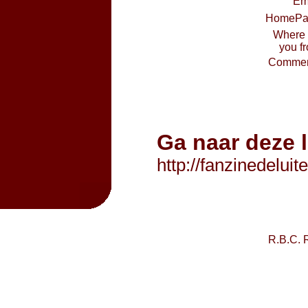
Em
HomePa
Where 
you f
Commen
Ga naar deze 
http://fanzinedelui
R.B.C. 