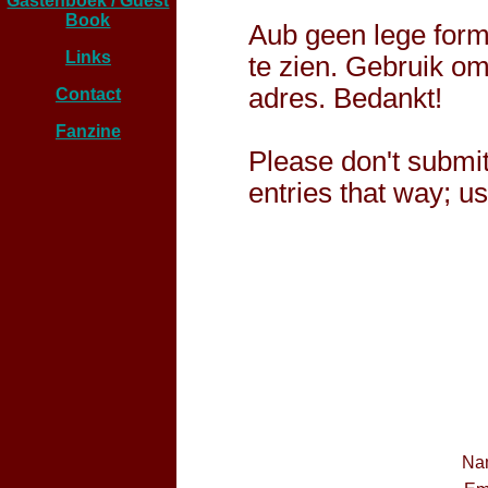
Gastenboek / Guest
Book
Aub geen lege form
Links
te zien. Gebruik o
adres. Bedankt!
Contact
Fanzine
Please don't submit
entries that way; u
Na