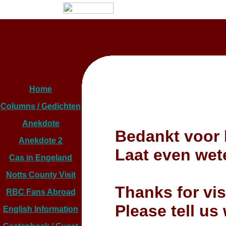
Home
Columns / Gedichten
Anekdote
Bedankt voor 
Anekdote 2
Laat even wet
Cas in Engeland
Notts County Visit
Thanks for vis
RBC Fans Abroad
Please tell us
English Information