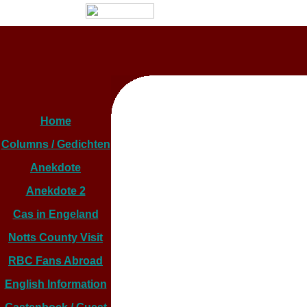
Home
Columns / Gedichten
Anekdote
Anekdote 2
Cas in Engeland
Notts County Visit
RBC Fans Abroad
English Information