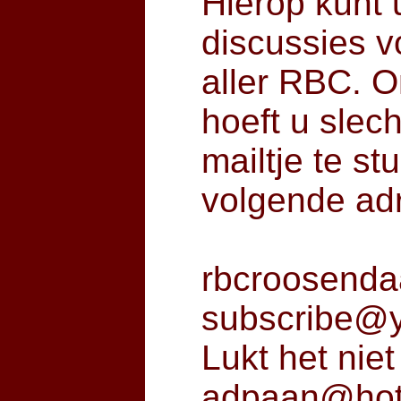
Hierop kunt u
discussies v
aller RBC. 
hoeft u slec
mailtje te st
volgende ad
rbcroosenda
subscribe@
Lukt het nie
adpaan@hot